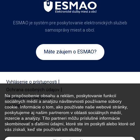
ESMAO je systém pre poskytovanie elektronických služieb
samosprávy miest a obcí.
Máte záujem o ESMAO?
|
Vyhlásenie o prístupnosti
|
Ochrana osobných údajov
Na prispôsobenie obsahu a reklám, poskytovanie funkcií
Aktualizácia nastavení
sociálnych médií a analýzu návštevnosti používame súbory
cookies
cookie. Informácie o tom, ako používate naše webové stránky,
poskytujeme aj našim partnerom v oblasti sociálnych médií,
Správcom obsahu je Mesto
inzercie a analýzy. Títo partneri môžu príslušné informácie
Senec, technickým
skombinovať s ďalšími údajmi, ktoré ste im poskytli alebo ktoré od
vás získali, keď ste používali ich služby.
prevádzkovateľom je Mesto
Senec.