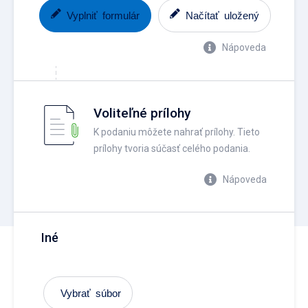
Vyplniť formulár
Načítať uložený
Nápoveda
Voliteľné prílohy
K podaniu môžete nahrať prílohy. Tieto
prílohy tvoria súčasť celého podania.
Nápoveda
Iné
Vybrať súbor