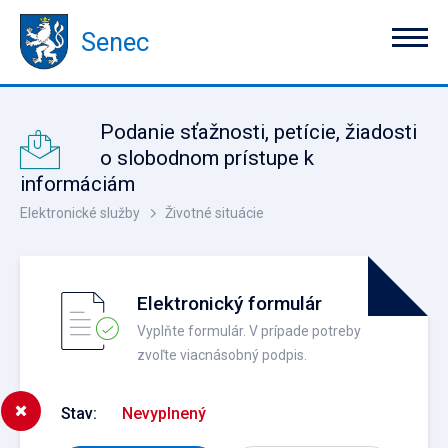
Senec
Podanie sťažnosti, petície, žiadosti
o slobodnom prístupe k
informáciám
Elektronické služby
Životné situácie
Elektronický formulár
Vyplňte formulár. V prípade potreby
zvoľte viacnásobný podpis.
Stav:
Nevyplnený