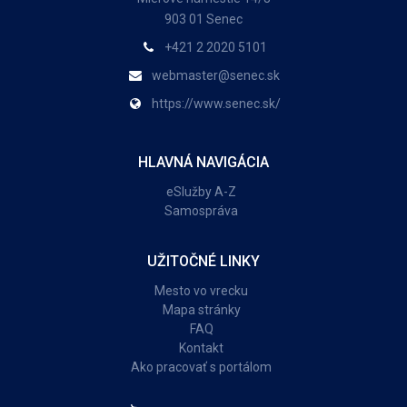
903 01 Senec
+421 2 2020 5101
webmaster@senec.sk
https://www.senec.sk/
HLAVNÁ NAVIGÁCIA
eSlužby A-Z
Samospráva
UŽITOČNÉ LINKY
Mesto vo vrecku
Mapa stránky
FAQ
Kontakt
Ako pracovať s portálom