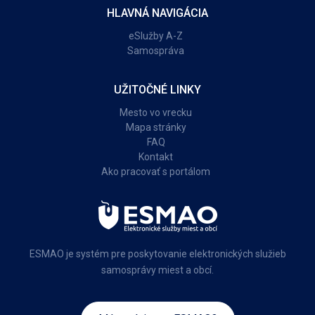
HLAVNÁ NAVIGÁCIA
eSlužby A-Z
Samospráva
UŽITOČNÉ LINKY
Mesto vo vrecku
Mapa stránky
FAQ
Kontakt
Ako pracovať s portálom
ESMAO je systém pre poskytovanie elektronických služieb
samosprávy miest a obcí.