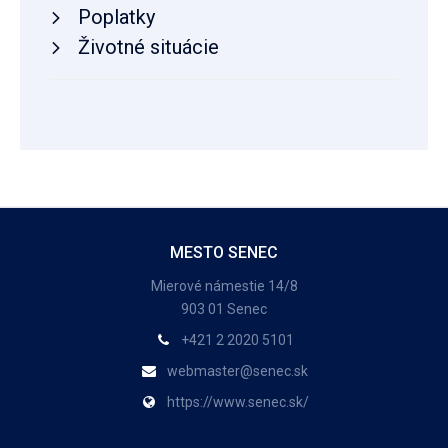
Poplatky
Životné situácie
MESTO SENEC
Mierové námestie 14/8
903 01 Senec
+421 2 2020 5101
webmaster@senec.sk
https://www.senec.sk/