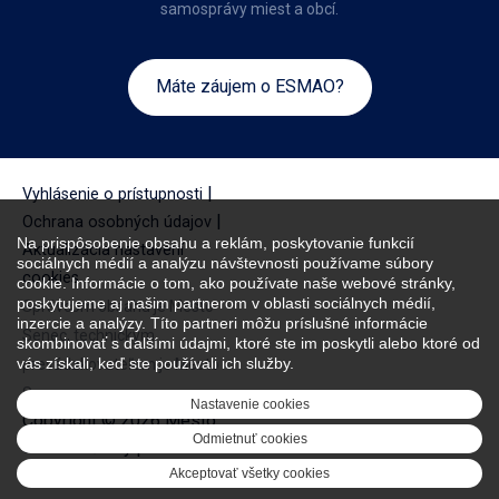
samosprávy miest a obcí.
Máte záujem o ESMAO?
|
Vyhlásenie o prístupnosti
|
Ochrana osobných údajov
Na prispôsobenie obsahu a reklám, poskytovanie funkcií
Aktualizácia nastavení
sociálnych médií a analýzu návštevnosti používame súbory
cookies
cookie. Informácie o tom, ako používate naše webové stránky,
poskytujeme aj našim partnerom v oblasti sociálnych médií,
Správcom obsahu je Mesto
inzercie a analýzy. Títo partneri môžu príslušné informácie
Senec, technickým
skombinovať s ďalšími údajmi, ktoré ste im poskytli alebo ktoré od
vás získali, keď ste používali ich služby.
prevádzkovateľom je Mesto
Senec.
Nastavenie cookies
Copyright © 2026 Mesto
Odmietnuť cookies
Senec. Všetky práva
vyhradené.
Akceptovať všetky cookies