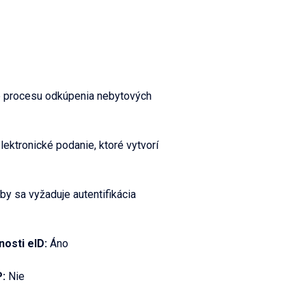
ie procesu odkúpenia nebytových
ektronické podanie, ktoré vytvorí
by sa vyžaduje autentifikácia
nosti eID:
Áno
P:
Nie