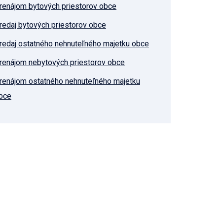
renájom bytových priestorov obce
redaj bytových priestorov obce
redaj ostatného nehnuteľného majetku obce
renájom nebytových priestorov obce
renájom ostatného nehnuteľného majetku
bce