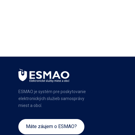
ESMAO je systém pre poskytovanie
elektronických služieb samosprávy
miest a obcí.
Máte záujem o ESMAO?