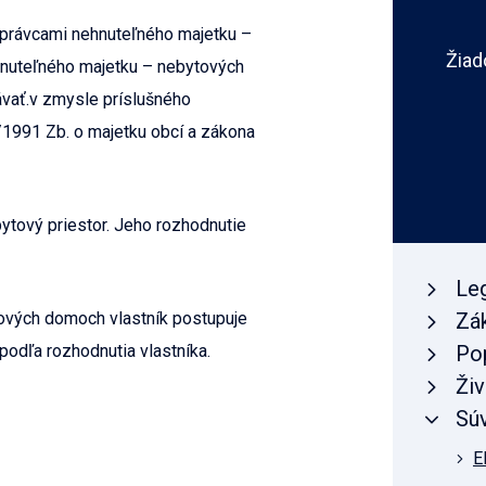
právcami nehnuteľného majetku –
Žiad
hnuteľného majetku – nebytových
ávať.v zmysle príslušného
1991 Zb. o majetku obcí a zákona
ytový priestor. Jeho rozhodnutie
Leg
ových domoch vlastník postupuje
Zá
podľa rozhodnutia vlastníka.
Po
Živ
Súv
E