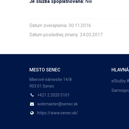
Je služba spoplatňovaná:
Nie
Dátum zverejnenia: 30.11.2016
Dátum poslednej zmeny: 24.03.2017
MESTO SENEC
HLAVNÁ
Mierové námestie 14/8
eSlužby 
903 01 Senec
Samospr
+421 2 2020 5101
webmaster@senec.sk
https://www.senec.sk/