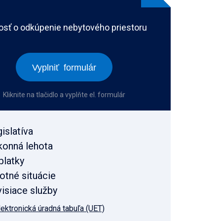
osť o odkúpenie nebytového priestoru
Vyplniť formulár
Kliknite na tlačidlo a vyplňte el. formulár
islatíva
konná lehota
platky
otné situácie
isiace služby
lektronická úradná tabuľa (UET)