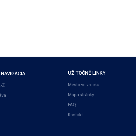
UŽITOČNÉ LINKY
 NAVIGÁCIA
Mesto vo vrecku
A-Z
Mapa stránky
áva
FAQ
Kontakt