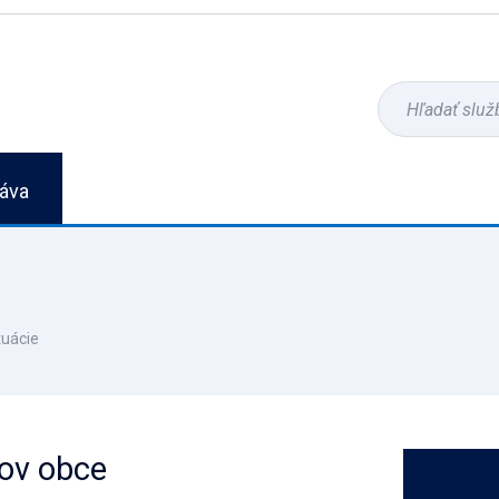
áva
tuácie
rov obce