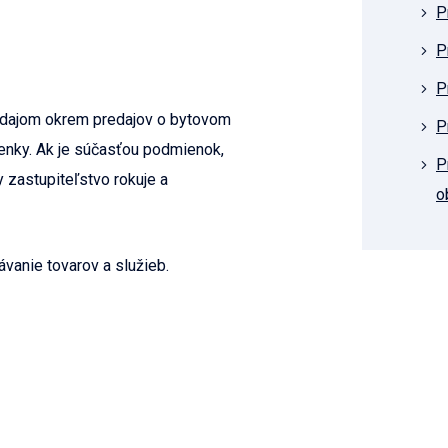
P
P
P
redajom okrem predajov o bytovom
P
nky. Ak je súčasťou podmienok,
P
 zastupiteľstvo rokuje a
o
ávanie tovarov a služieb.