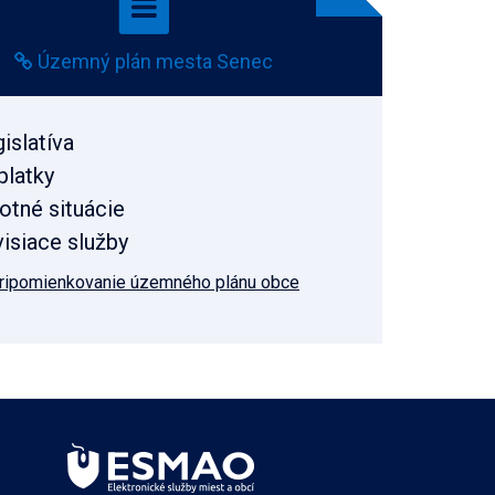
Územný plán mesta Senec
islatíva
platky
otné situácie
isiace služby
ripomienkovanie územného plánu obce