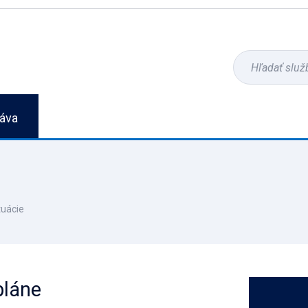
áva
tuácie
pláne