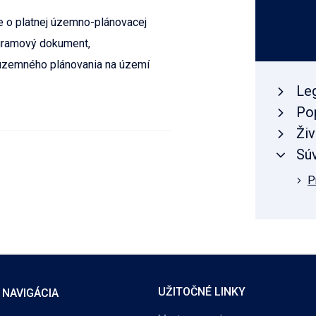
e o platnej územno-plánovacej
ogramový dokument,
y územného plánovania na území
Leg
Po
Živ
Súv
P
UŽITOČNÉ LINKY
 NAVIGÁCIA