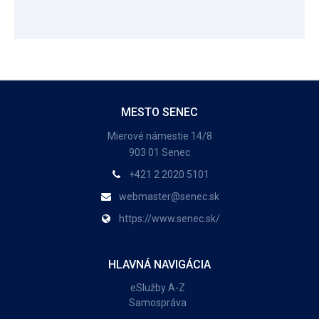
MESTO SENEC
Mierové námestie 14/8
903 01 Senec
+421 2 2020 5101
webmaster@senec.sk
https://www.senec.sk/
HLAVNÁ NAVIGÁCIA
eSlužby A-Z
Samospráva