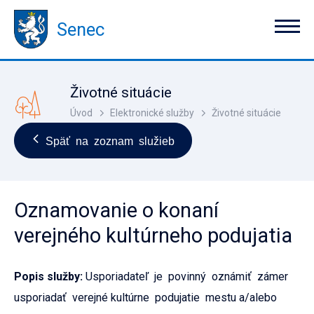
Senec
Životné situácie
Úvod
Elektronické služby
Životné situácie
Späť na zoznam služieb
Oznamovanie o konaní
verejného kultúrneho podujatia
Popis služby:
Usporiadateľ je povinný oznámiť zámer
usporiadať verejné kultúrne podujatie mestu a/alebo