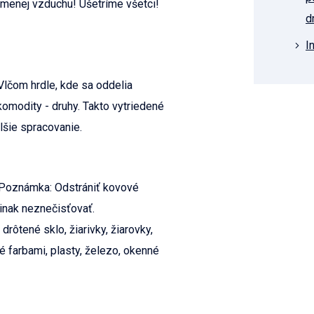
menej vzduchu! Ušetríme všetci!
d
I
Vlčom hrdle, kde sa oddelia
 komodity - druhy. Takto vytriedené
lšie spracovanie.
n Poznámka: Odstrániť kovové
inak neznečisťovať.
drôtené sklo, žiarivky, žiarovky,
né farbami, plasty, železo, okenné