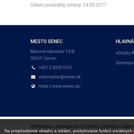
Dátum poslednej zmeny: 24.03.2017
MESTO SENEC
HLAVNÁ
Mierové námestie 14/8
eSlužby 
903 01 Senec
Samospr
+421 2 2020 5101
webmaster@senec.sk
https://www.senec.sk/
|
Vyhlásenie o prístupnosti
Ochrana osobných údajov
Na prispôsobenie obsahu a reklám, poskytovanie funkcií sociálnych
cookies