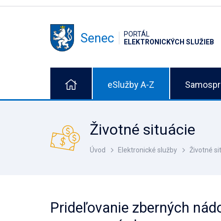
PORTÁL
Senec
ELEKTRONICKÝCH SLUŽIEB
eSlužby A-Z
Samospr
Životné situácie
Úvod
Elektronické služby
Životné si
Prideľovanie zberných nád