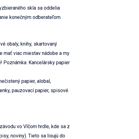
yzbieraného skla sa oddelia
vanie konečným odberateľom.
vé obaly, knihy, skartovaný
ete mať viac miestav nádobe a my
! Poznámka: Kancelársky papier
ečistený papier, alobal,
ienky, pauzovací papier, spisové
závodu vo Vlčom hrdle, kde sa z
sy, noviny). Tieto sa lisujú do