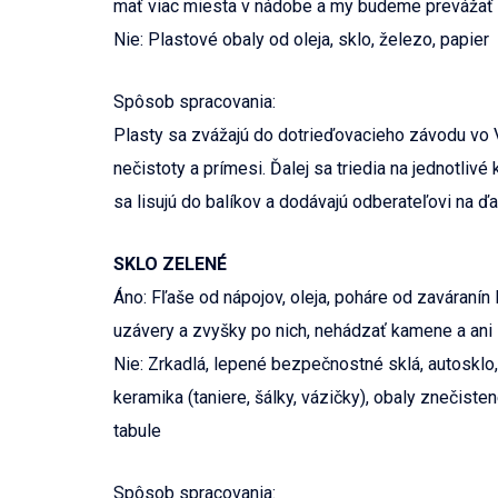
mať viac miesta v nádobe a my budeme prevážať 
Nie: Plastové obaly od oleja, sklo, železo, papier
Spôsob spracovania:
Plasty sa zvážajú do dotrieďovacieho závodu vo 
nečistoty a prímesi. Ďalej sa triedia na jednotlivé
sa lisujú do balíkov a dodávajú odberateľovi na ďa
SKLO ZELENÉ
Áno: Fľaše od nápojov, oleja, poháre od zaváraní
uzávery a zvyšky po nich, nehádzať kamene a ani 
Nie: Zrkadlá, lepené bezpečnostné sklá, autosklo, 
keramika (taniere, šálky, vázičky), obaly znečiste
tabule
Spôsob spracovania: