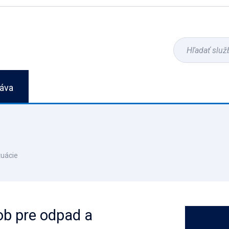
áva
tuácie
ob pre odpad a