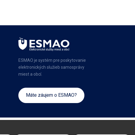
ESMAO je systém pre poskytovanie
elektronických služieb samosprávy
miest a obcí.
Máte záujem o ESMAO?