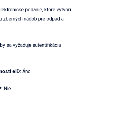
ektronické podanie, ktoré vytvorí
ia zberných nádob pre odpad a
by sa vyžaduje autentifikácia
nosti eID:
Áno
P:
Nie