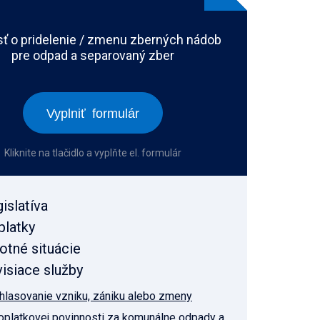
sť o pridelenie / zmenu zberných nádob
pre odpad a separovaný zber
Vyplniť formulár
Kliknite na tlačidlo a vyplňte el. formulár
islatíva
platky
otné situácie
isiace služby
hlasovanie vzniku, zániku alebo zmeny
oplatkovej povinnosti za komunálne odpady a