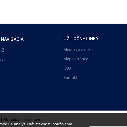
UŽITOČNÉ LINKY
 NAVIGÁCIA
Mesto vo vrecku
A-Z
Mapa stránky
áva
FAQ
Kontakt
|
Aktualizácia nastavení
 médií a analýzu návštevnosti používame