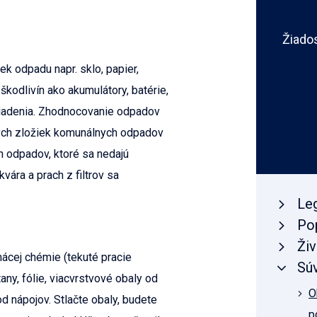
Žiado
k odpadu napr. sklo, papier,
kodlivín ako akumulátory, batérie,
ariadenia. Zhodnocovanie odpadov
ých zložiek komunálnych odpadov
 odpadov, ktoré sa nedajú
kvára a prach z filtrov sa
Leg
Po
Živ
ácej chémie (tekuté pracie
Súv
any, fólie, viacvrstvové obaly od
O
d nápojov. Stlačte obaly, budete
p