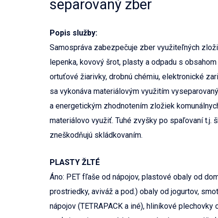
separovaný zber
Popis služby:
Samospráva zabezpečuje zber využiteľných zložie
lepenka, kovový šrot, plasty a odpadu s obsahom š
ortuťové žiarivky, drobnú chémiu, elektronické z
sa vykonáva materiálovým využitím vyseparovan
a energetickým zhodnotením zložiek komunálnych
materiálovo využiť. Tuhé zvyšky po spaľovaní t.j. š
zneškodňujú skládkovaním.
PLASTY ŽLTÉ
Áno: PET fľaše od nápojov, plastové obaly od dom
prostriedky, aviváž a pod.) obaly od jogurtov, smot
nápojov (TETRAPACK a iné), hliníkové plechovky o