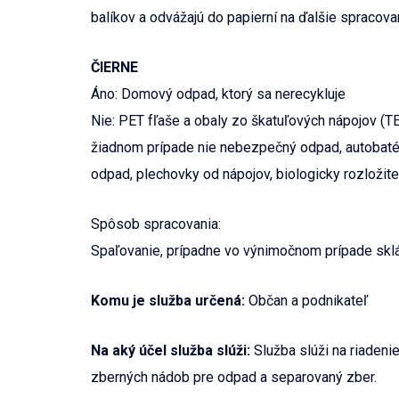
balíkov a odvážajú do papierní na ďalšie spracova
ČIERNE
Áno: Domový odpad, ktorý sa nerecykluje
Nie: PET fľaše a obaly zo škatuľových nápojov (TE
žiadnom prípade nie nebezpečný odpad, autobatér
odpad, plechovky od nápojov, biologicky rozložite
Spôsob spracovania:
Spaľovanie, prípadne vo výnimočnom prípade sklá
Komu je služba určená:
Občan a podnikateľ
Na aký účel služba slúži:
Služba slúži na riadeni
zberných nádob pre odpad a separovaný zber.