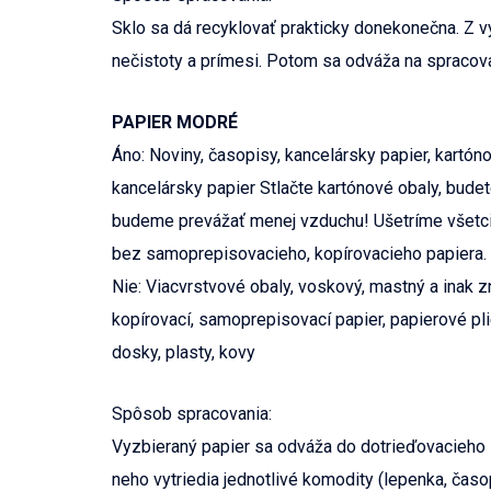
Sklo sa dá recyklovať prakticky donekonečna. Z v
nečistoty a prímesi. Potom sa odváža na spraco
PAPIER MODRÉ
Áno: Noviny, časopisy, kancelársky papier, kartóno
kancelársky papier Stlačte kartónové obaly, bud
budeme prevážať menej vzduchu! Ušetríme všetci
bez samoprepisovacieho, kopírovacieho papiera.
Nie: Viacvrstvové obaly, voskový, mastný a inak zn
kopírovací, samoprepisovací papier, papierové pl
dosky, plasty, kovy
Spôsob spracovania:
Vyzbieraný papier sa odváža do dotrieďovacieho 
neho vytriedia jednotlivé komodity (lepenka, časopi